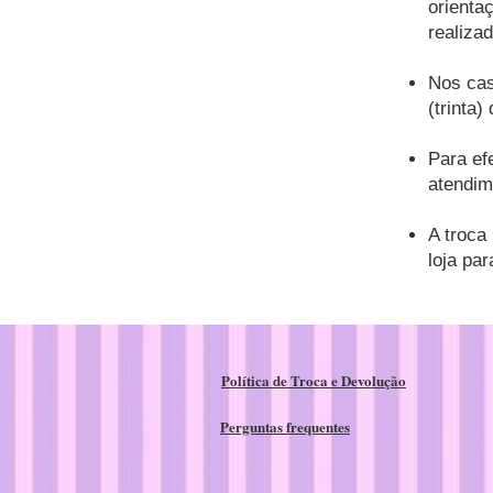
orienta
realiza
Nos cas
(trinta)
Para ef
atendim
A troca
loja par
Política de Troca e Devolução
Perguntas frequentes