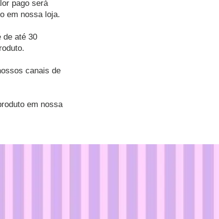
lor pago será
to em nossa loja.
é de até 30
roduto.
 nossos canais de
produto em nossa