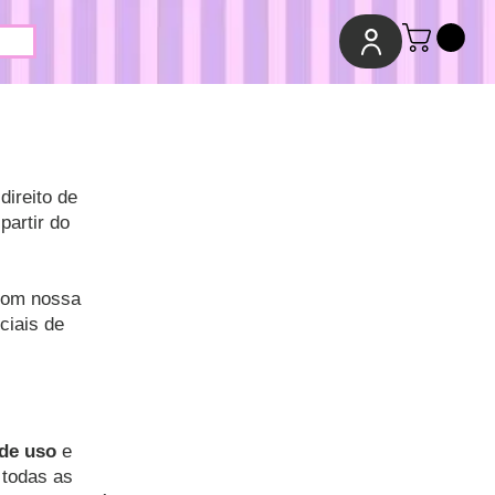
ireito de
partir do
 com nossa
ciais de
 de uso
e
 todas as