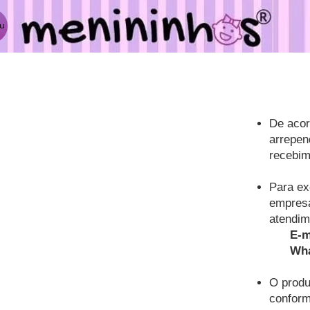
u
De acor
arrepen
recebim
Para ex
empresa
atendim
E-ma
What
O produ
conform